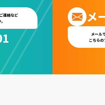
メ
ご連絡など
い。
01
メール
こちらの